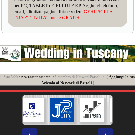
per PC, TABLET e CELLULARI! Aggiungi telefono,
email, illimitate pagine, foto e video.
GESTISCI LA
TUA ATTIVITA': anche GRATIS!
il Sito Web
www.toscanasearch.it
è membro di NetworkPortali.it | [
Aggiungi la tua
Azienda al Network di Portali
]
❮
❯