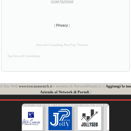
01867820506
[
Privacy
]
Anyweb Consulting Pisa Foto Toscana
Tag Anyweb Consulting
il Sito Web
www.toscanasearch.it
è membro di NetworkPortali.it | [
Aggiungi la tua
Azienda al Network di Portali
]