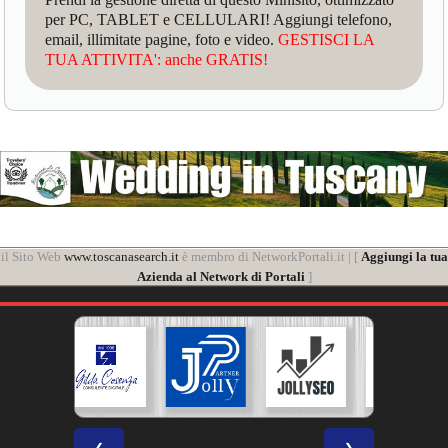
per PC, TABLET e CELLULARI! Aggiungi telefono,
email, illimitate pagine, foto e video.
GESTISCI LA
TUA ATTIVITA': anche GRATIS!
il Sito Web
www.toscanasearch.it
è membro di NetworkPortali.it | [
Aggiungi la tua
Azienda al Network di Portali
]
❮
❯