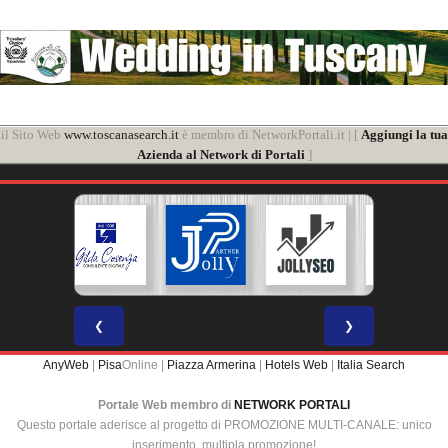
il Sito Web
www.toscanasearch.it
è membro di NetworkPortali.it | [
Aggiungi la tua
Azienda al Network di Portali
]
❮
❯
AnyWeb
|
Pisa
Online |
Piazza Armerina
|
Hotels Web
|
Italia Search
Portale Web membro di
NETWORK PORTALI
Questo portale aderisce al progetto di PROMOZIONE MULTI-CANALE: unico
inserimento, multipla promozione!