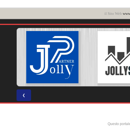
il Sito Web
www.
❮
Questo portal