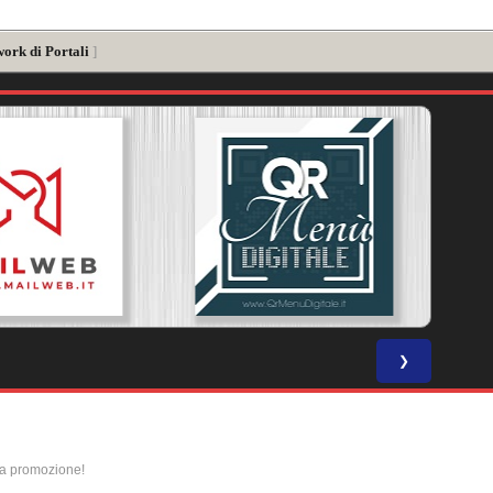
work di Portali
]
❯
la promozione!