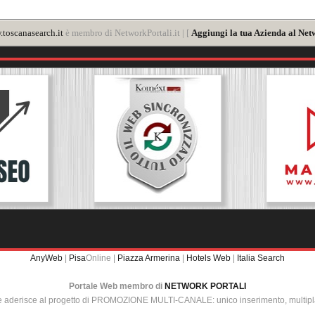
toscanasearch.it
è membro di NetworkPortali.it | [
Aggiungi la tua Azienda al Net
AnyWeb
|
Pisa
Online |
Piazza Armerina
|
Hotels Web
|
Italia Search
Portale Web membro di
NETWORK PORTALI
e aderisce al progetto di PROMOZIONE MULTI-CANALE: unico inserimento, multip