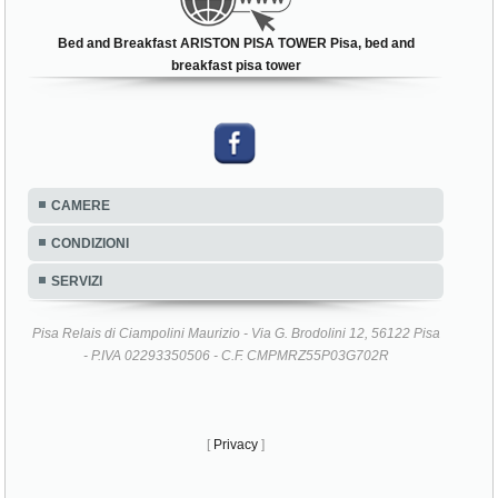
Bed and Breakfast ARISTON PISA TOWER Pisa, bed and
breakfast pisa tower
CAMERE
CONDIZIONI
SERVIZI
Pisa Relais di Ciampolini Maurizio - Via G. Brodolini 12, 56122 Pisa
- P.IVA 02293350506 - C.F. CMPMRZ55P03G702R
[
Privacy
]