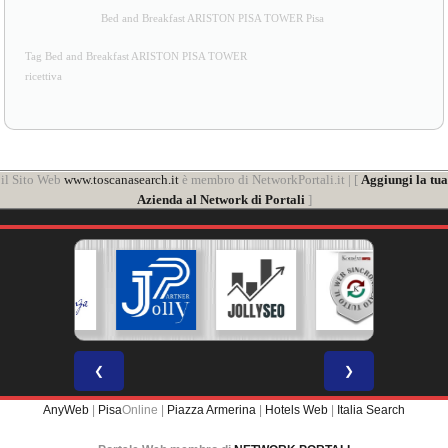
Bed and Breakfast ARISTON PISA TOWER Pisa
Tag Bed and Breakfast ARISTON PISA TOWER
ricettiva
il Sito Web
www.toscanasearch.it
è membro di NetworkPortali.it | [
Aggiungi la tua
Azienda al Network di Portali
]
❮
❯
AnyWeb
|
Pisa
Online |
Piazza Armerina
|
Hotels Web
|
Italia Search