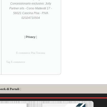
Concessionario esclusivo: Jolly
Partner srls - Corso Matteotti 17 -
56021 Cascina Pisa - P.IVA
02324710504
[
Privacy
]
E-commerce Pisa Toscana
Tag E-commerce
work di Portali
]