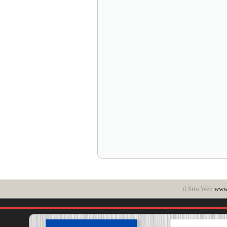
il Sito Web
www.