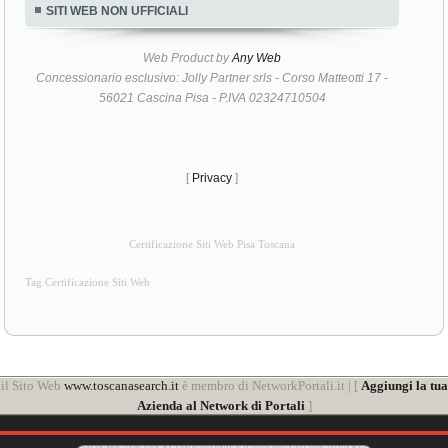
SITI WEB NON UFFICIALI
Web Product by
Any Web
Concessionario esclusivo: Jolly Partner srls - Corso Matteotti 17 -
56021 Cascina Pisa - P.IVA 02324710504
[
Privacy
]
Certificazione Siti Web Pisa Toscana
Tag Certificazione Siti Web
il Sito Web
www.toscanasearch.it
è membro di NetworkPortali.it | [
Aggiungi la tua
Azienda al Network di Portali
]