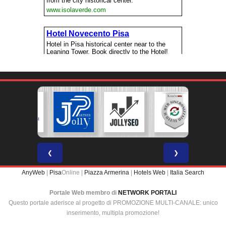
❮
❯
AnyWeb
|
Pisa
Online |
Piazza Armerina
|
Hotels Web
|
Italia Search
Portale Web membro di
NETWORK PORTALI
Questo portale aderisce al progetto di PROMOZIONE MULTI-CANALE: unico
inserimento, multipla promozione!