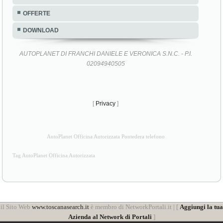
OFFERTE
DOWNLOAD
AUTOPLANET DI FRANCHI DANIELE E VERONICA S.N.C. - P.I.
02094940505
[
Privacy
]
AutoPlanet Officina Autorizzata Pontedera telefono
Tag AutoPlanet Officina Autorizzata
il Sito Web
www.toscanasearch.it
è membro di NetworkPortali.it | [
Aggiungi la tua
Azienda al Network di Portali
]