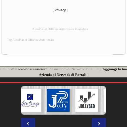
[
Privacy
]
AutoPlanet Officina Autorizzata Pontedera
Tag AutoPlanet Officina Autorizzata
il Sito Web
www.toscanasearch.it
è membro di NetworkPortali.it | [
Aggiungi la tua
Azienda al Network di Portali
]
❮
❯