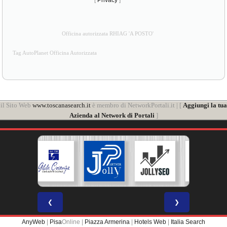
[
Privacy
]
Officina autorizzata RHIAG 'A POSTO'
Tag AutoPlanet Officina Autorizzata
il Sito Web
www.toscanasearch.it
è membro di NetworkPortali.it | [
Aggiungi la tua
Azienda al Network di Portali
]
❮
❯
AnyWeb
|
Pisa
Online |
Piazza Armerina
|
Hotels Web
|
Italia Search