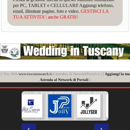
per PC, TABLET e CELLULARI! Aggiungi telefono,
email, illimitate pagine, foto e video.
GESTISCI LA
TUA ATTIVITA': anche GRATIS!
il Sito Web
www.toscanasearch.it
è membro di NetworkPortali.it | [
Aggiungi la tua
Azienda al Network di Portali
]
❮
❯