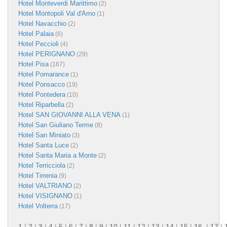
Hotel Monteverdi Marittimo
(2)
Hotel Montopoli Val d'Arno
(1)
Hotel Navacchio
(2)
Hotel Palaia
(6)
Hotel Peccioli
(4)
Hotel PERIGNANO
(29)
Hotel Pisa
(167)
Hotel Pomarance
(1)
Hotel Ponsacco
(19)
Hotel Pontedera
(10)
Hotel Riparbella
(2)
Hotel SAN GIOVANNI ALLA VENA
(1)
Hotel San Giuliano Terme
(8)
Hotel San Miniato
(3)
Hotel Santa Luce
(2)
Hotel Santa Maria a Monte
(2)
Hotel Terricciola
(2)
Hotel Tirrenia
(9)
Hotel VALTRIANO
(2)
Hotel VISIGNANO
(1)
Hotel Volterra
(17)
1
|
2
|
3
|
4
|
5
|
6
|
7
|
8
|
9
|
10
|
11
|
12
|
13
|
14
|
15
|
16
|
17
|