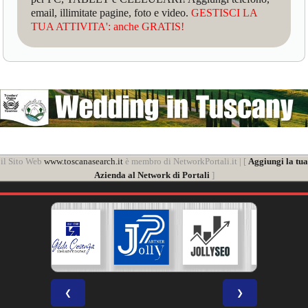
email, illimitate pagine, foto e video.
GESTISCI LA
TUA ATTIVITA': anche GRATIS!
il Sito Web
www.toscanasearch.it
è membro di NetworkPortali.it | [
Aggiungi la tua
Azienda al Network di Portali
]
❮
❯