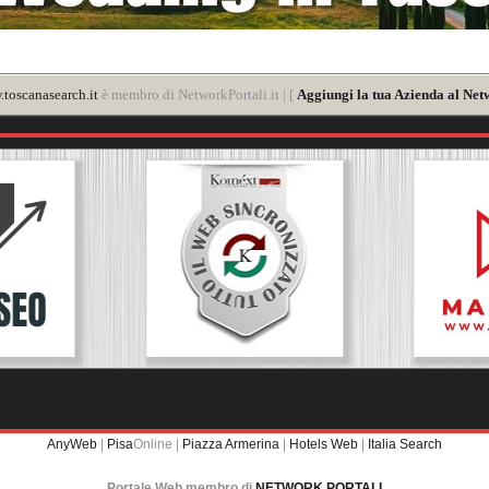
toscanasearch.it
è membro di NetworkPortali.it | [
Aggiungi la tua Azienda al Net
AnyWeb
|
Pisa
Online |
Piazza Armerina
|
Hotels Web
|
Italia Search
Portale Web membro di
NETWORK PORTALI