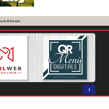
work di Portali
]
❯