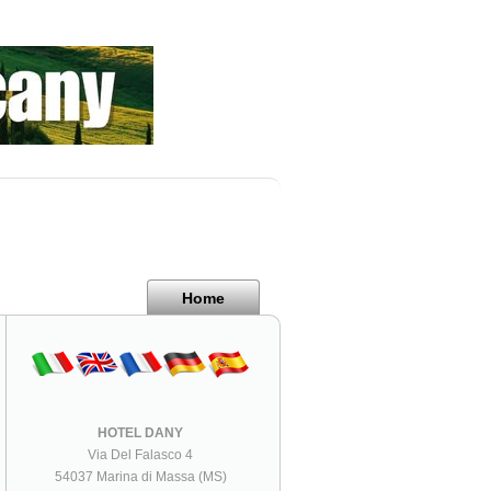
Home
HOTEL DANY
Via Del Falasco 4
54037 Marina di Massa (MS)