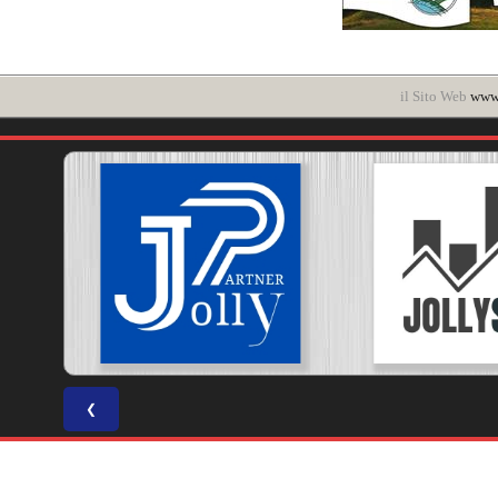
il Sito Web
www.
❮