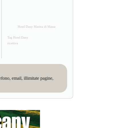
Hotel Dany Marina di Massa
Tag Hotel Dany
ricettiva
no, email, illimitate pagine,