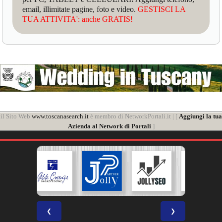
email, illimitate pagine, foto e video.
GESTISCI LA
TUA ATTIVITA': anche GRATIS!
il Sito Web
www.toscanasearch.it
è membro di NetworkPortali.it | [
Aggiungi la tua
Azienda al Network di Portali
]
❮
❯