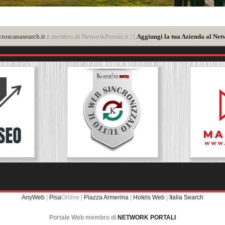
toscanasearch.it
è membro di NetworkPortali.it | [
Aggiungi la tua Azienda al Net
AnyWeb
|
Pisa
Online |
Piazza Armerina
|
Hotels Web
|
Italia Search
Portale Web membro di
NETWORK PORTALI