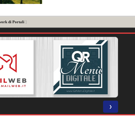
work di Portali
]
❯