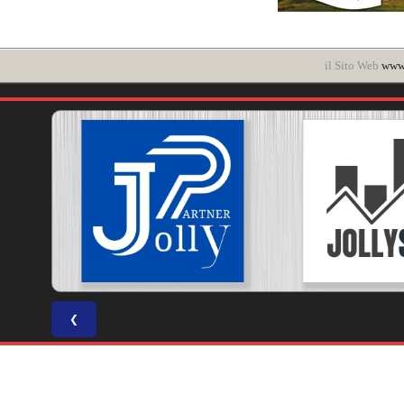
il Sito Web
www.
❮