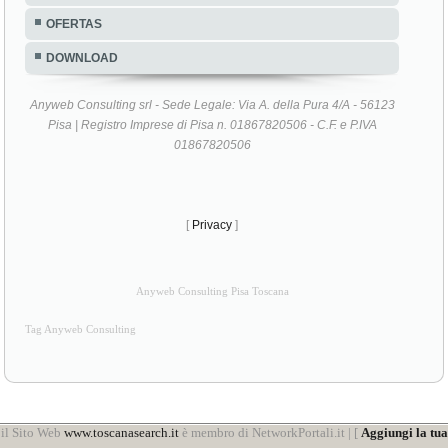
OFERTAS
DOWNLOAD
Anyweb Consulting srl - Sede Legale: Via A. della Pura 4/A - 56123
Pisa | Registro Imprese di Pisa n. 01867820506 - C.F. e P.IVA
01867820506
[
Privacy
]
Anyweb Consulting Pisa Toscana
Tag Anyweb Consulting
il Sito Web
www.toscanasearch.it
è membro di NetworkPortali.it | [
Aggiungi la tua