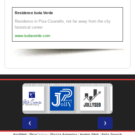
Residence Isola Verde
Residence in Pisa Cisanello, not far away from the city
historical center.
www.isolaverde.com
❮
❯
AnyWeb
|
Pisa
Online |
Piazza Armerina
|
Hotels Web
|
Italia Search