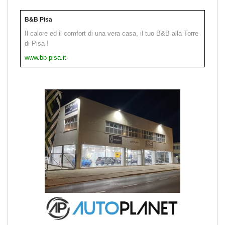
B&B Pisa
Il calore ed il comfort di una vera casa, il tuo B&B alla Torre
di Pisa !
www.bb-pisa.it